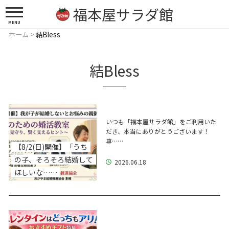
福本屋サラダ館
MENU
ホーム
>
結Bless
結Bless
いつも「福本屋サラダ館」をご利用いた
だき、本当にありがとうございます！
専……
【8/2(日)開催】「うち
の子、そろそろ結婚して
2026.06.18
ほしいな……