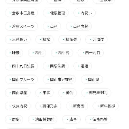
・
倉敷市玉島産
・
健康管理
・
内祝い
・
冷凍スイーツ
・
出産
・
出産内祝
・
出産祝い
・
初盆
・
初節句
・
北海道
・
味景
・
和牛
・
和牛苑
・
四十九日
・
四十九日法要
・
回忌法要
・
婚活
・
岡山フルーツ
・
岡山市足守産
・
岡山県
・
岡山県産
・
弔事
・
御供
・
御見舞御礼
・
快気内祝
・
揖保乃糸
・
新商品
・
新年挨拶
・
歴史
・
池田製麺所
・
法事
・
法事祭壇