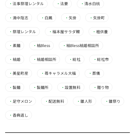
・
法事祭壇レンタル
・
法要
・
清水白桃
・
満中陰志
・
白鳳
・
矢掛
・
矢掛町
・
祭壇レンタル
・
福本屋サラダ館
・
粗供養
・
素麺
・
結Bless
・
結Bless結婚相談所
・
結婚
・
結婚相談所
・
総社
・
総社市
・
美星町産
・
苺キャラメル大福
・
葬儀
・
製麺
・
製麺所
・
設置無料
・
贈り物
・
足守メロン
・
配送無料
・
雛人形
・
雛祭り
・
香典返し