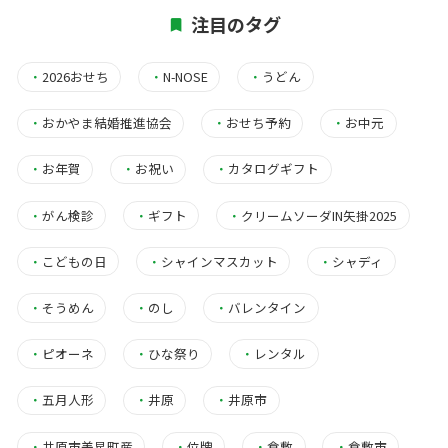
注目のタグ
・
2026おせち
・
N-NOSE
・
うどん
・
おかやま結婚推進協会
・
おせち予約
・
お中元
・
お年賀
・
お祝い
・
カタログギフト
・
がん検診
・
ギフト
・
クリームソーダIN矢掛2025
・
こどもの日
・
シャインマスカット
・
シャディ
・
そうめん
・
のし
・
バレンタイン
・
ピオーネ
・
ひな祭り
・
レンタル
・
五月人形
・
井原
・
井原市
・
井原市美星町産
・
位牌
・
倉敷
・
倉敷市