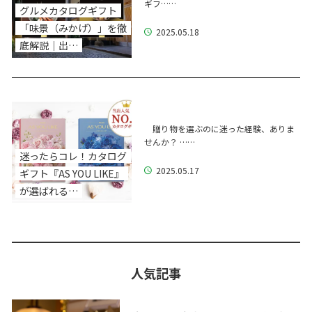
ギフ……
グルメカタログギフト
「味景（みかげ）」を徹
2025.05.18
底解説｜出…
贈り物を選ぶのに迷った経験、ありま
せんか？ ……
迷ったらコレ！カタログ
2025.05.17
ギフト『AS YOU LIKE』
が選ばれる…
人気記事