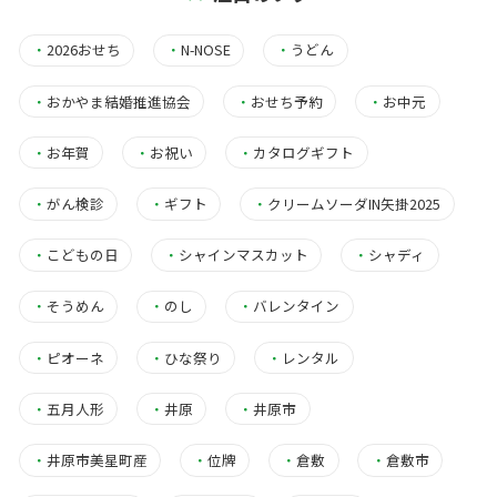
・
2026おせち
・
N-NOSE
・
うどん
・
おかやま結婚推進協会
・
おせち予約
・
お中元
・
お年賀
・
お祝い
・
カタログギフト
・
がん検診
・
ギフト
・
クリームソーダIN矢掛2025
・
こどもの日
・
シャインマスカット
・
シャディ
・
そうめん
・
のし
・
バレンタイン
・
ピオーネ
・
ひな祭り
・
レンタル
・
五月人形
・
井原
・
井原市
・
井原市美星町産
・
位牌
・
倉敷
・
倉敷市