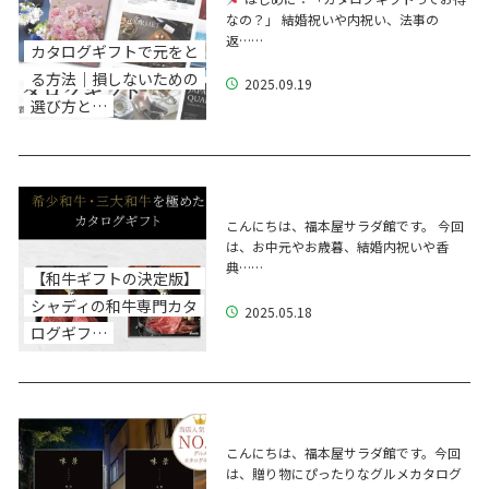
なの？」 結婚祝いや内祝い、法事の
返……
カタログギフトで元をと
る方法｜損しないための
2025.09.19
選び方と…
こんにちは、福本屋サラダ館です。 今回
は、お中元やお歳暮、結婚内祝いや香
典……
【和牛ギフトの決定版】
シャディの和牛専門カタ
2025.05.18
ログギフ…
こんにちは、福本屋サラダ館です。今回
は、贈り物にぴったりなグルメカタログ