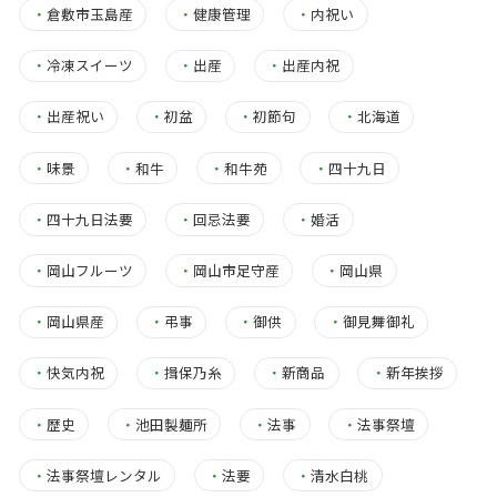
・
倉敷市玉島産
・
健康管理
・
内祝い
・
冷凍スイーツ
・
出産
・
出産内祝
・
出産祝い
・
初盆
・
初節句
・
北海道
・
味景
・
和牛
・
和牛苑
・
四十九日
・
四十九日法要
・
回忌法要
・
婚活
・
岡山フルーツ
・
岡山市足守産
・
岡山県
・
岡山県産
・
弔事
・
御供
・
御見舞御礼
・
快気内祝
・
揖保乃糸
・
新商品
・
新年挨拶
・
歴史
・
池田製麺所
・
法事
・
法事祭壇
・
法事祭壇レンタル
・
法要
・
清水白桃