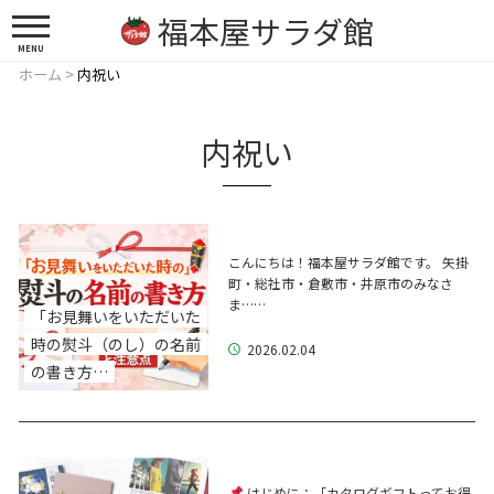
福本屋サラダ館
MENU
ホーム
>
内祝い
内祝い
こんにちは！福本屋サラダ館です。 矢掛
町・総社市・倉敷市・井原市のみなさ
ま……
「お見舞いをいただいた
時の熨斗（のし）の名前
2026.02.04
の書き方…
はじめに：「カタログギフトってお得