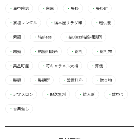
・
満中陰志
・
白鳳
・
矢掛
・
矢掛町
・
祭壇レンタル
・
福本屋サラダ館
・
粗供養
・
素麺
・
結Bless
・
結Bless結婚相談所
・
結婚
・
結婚相談所
・
総社
・
総社市
・
美星町産
・
苺キャラメル大福
・
葬儀
・
製麺
・
製麺所
・
設置無料
・
贈り物
・
足守メロン
・
配送無料
・
雛人形
・
雛祭り
・
香典返し