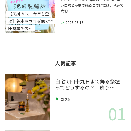
い自然と歴史の残るこの町には、地元で
大切……
【矢掛の味、今年も登
場】福本屋サラダ館で池
2025.05.15
田製麺所の…
人気記事
自宅で四十九日まで飾る祭壇
ってどうするの？｜飾り…
コラム
01