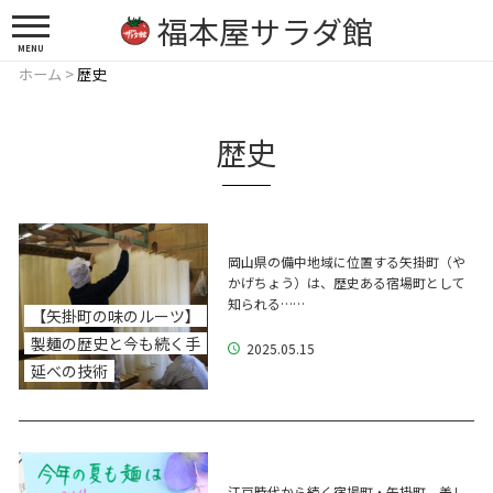
福本屋サラダ館
MENU
ホーム
>
歴史
歴史
岡山県の備中地域に位置する矢掛町（や
かげちょう）は、歴史ある宿場町として
知られる……
【矢掛町の味のルーツ】
製麺の歴史と今も続く手
2025.05.15
延べの技術
江戸時代から続く宿場町・矢掛町。美し