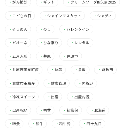
・
がん検診
・
ギフト
・
クリームソーダIN矢掛2025
・
こどもの日
・
シャインマスカット
・
シャディ
・
そうめん
・
のし
・
バレンタイン
・
ピオーネ
・
ひな祭り
・
レンタル
・
五月人形
・
井原
・
井原市
・
井原市美星町産
・
位牌
・
倉敷
・
倉敷市
・
倉敷市玉島産
・
健康管理
・
内祝い
・
冷凍スイーツ
・
出産
・
出産内祝
・
出産祝い
・
初盆
・
初節句
・
北海道
・
味景
・
和牛
・
和牛苑
・
四十九日