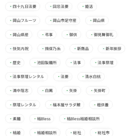
・
四十九日法要
・
回忌法要
・
婚活
・
岡山フルーツ
・
岡山市足守産
・
岡山県
・
岡山県産
・
弔事
・
御供
・
御見舞御礼
・
快気内祝
・
揖保乃糸
・
新商品
・
新年挨拶
・
歴史
・
池田製麺所
・
法事
・
法事祭壇
・
法事祭壇レンタル
・
法要
・
清水白桃
・
満中陰志
・
白鳳
・
矢掛
・
矢掛町
・
祭壇レンタル
・
福本屋サラダ館
・
粗供養
・
素麺
・
結Bless
・
結Bless結婚相談所
・
結婚
・
結婚相談所
・
総社
・
総社市