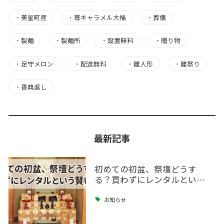
・
美星町産
・
苺キャラメル大福
・
葬儀
・
製麺
・
製麺所
・
設置無料
・
贈り物
・
足守メロン
・
配送無料
・
雛人形
・
雛祭り
・
香典返し
最新記事
初めての初盆、祭壇どうす
る？買わずにレンタルとい…
お知らせ