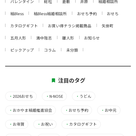
バレンタイン
総社
倉敷
井原
結婚相談所
結Bless
結Bless結婚相談所
おせち予約
おせち
カタログギフト
お買い得チラシ掲載商品
矢掛町
五月人形
満中陰志
雛人形
お知らせ
ピックアップ
コラム
未分類
注目のタグ
・
2026おせち
・
N-NOSE
・
うどん
・
おかやま結婚推進協会
・
おせち予約
・
お中元
・
お年賀
・
お祝い
・
カタログギフト