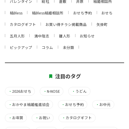
バレンタイン
総社
倉敷
井原
結婚相談所
結Bless
結Bless結婚相談所
おせち予約
おせち
カタログギフト
お買い得チラシ掲載商品
矢掛町
五月人形
満中陰志
雛人形
お知らせ
ピックアップ
コラム
未分類
注目のタグ
・
2026おせち
・
N-NOSE
・
うどん
・
おかやま結婚推進協会
・
おせち予約
・
お中元
・
お年賀
・
お祝い
・
カタログギフト