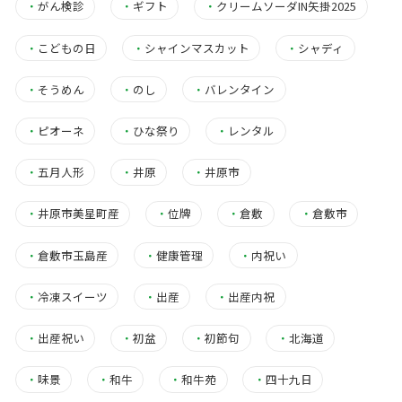
・
がん検診
・
ギフト
・
クリームソーダIN矢掛2025
・
こどもの日
・
シャインマスカット
・
シャディ
・
そうめん
・
のし
・
バレンタイン
・
ピオーネ
・
ひな祭り
・
レンタル
・
五月人形
・
井原
・
井原市
・
井原市美星町産
・
位牌
・
倉敷
・
倉敷市
・
倉敷市玉島産
・
健康管理
・
内祝い
・
冷凍スイーツ
・
出産
・
出産内祝
・
出産祝い
・
初盆
・
初節句
・
北海道
・
味景
・
和牛
・
和牛苑
・
四十九日