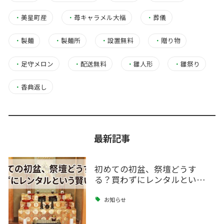
・
美星町産
・
苺キャラメル大福
・
葬儀
・
製麺
・
製麺所
・
設置無料
・
贈り物
・
足守メロン
・
配送無料
・
雛人形
・
雛祭り
・
香典返し
最新記事
初めての初盆、祭壇どうす
る？買わずにレンタルとい…
お知らせ