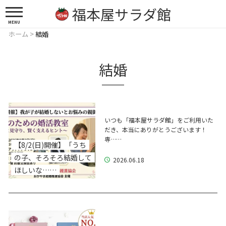
福本屋サラダ館
MENU
ホーム
>
結婚
結婚
いつも「福本屋サラダ館」をご利用いた
だき、本当にありがとうございます！
専……
【8/2(日)開催】「うち
の子、そろそろ結婚して
2026.06.18
ほしいな……