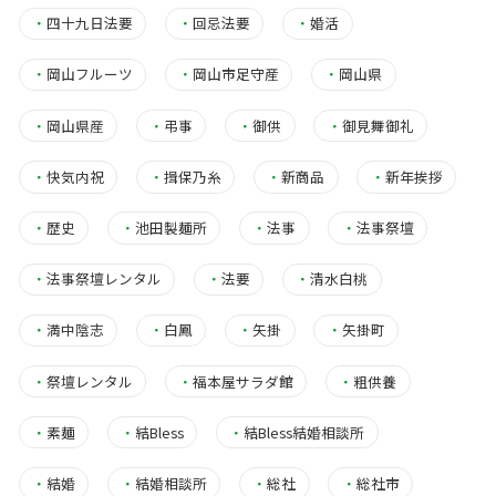
・
四十九日法要
・
回忌法要
・
婚活
・
岡山フルーツ
・
岡山市足守産
・
岡山県
・
岡山県産
・
弔事
・
御供
・
御見舞御礼
・
快気内祝
・
揖保乃糸
・
新商品
・
新年挨拶
・
歴史
・
池田製麺所
・
法事
・
法事祭壇
・
法事祭壇レンタル
・
法要
・
清水白桃
・
満中陰志
・
白鳳
・
矢掛
・
矢掛町
・
祭壇レンタル
・
福本屋サラダ館
・
粗供養
・
素麺
・
結Bless
・
結Bless結婚相談所
・
結婚
・
結婚相談所
・
総社
・
総社市